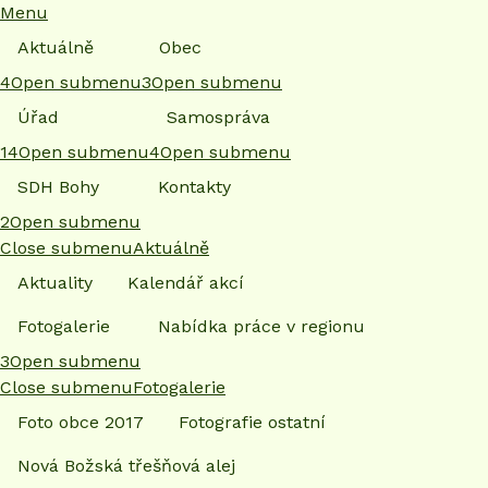
Menu
Aktuálně
Obec
4
Open submenu
3
Open submenu
Úřad
Samospráva
14
Open submenu
4
Open submenu
SDH Bohy
Kontakty
2
Open submenu
Close submenu
Aktuálně
Aktuality
Kalendář akcí
Fotogalerie
Nabídka práce v regionu
3
Open submenu
Close submenu
Fotogalerie
Foto obce 2017
Fotografie ostatní
Nová Božská třešňová alej