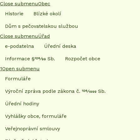
Close submenu
Obec
Historie
Blízké okolí
Dům s pečovatelskou službou
Close submenu
Úřad
e-podatelna
Úřední deska
Informace §106⁄99 Sb.
Rozpočet obce
1
Open submenu
Formuláře
Výroční zpráva podle zákona č. 106⁄1999 Sb.
Úřední hodiny
Vyhlášky obce, formuláře
Veřejnoprávní smlouvy